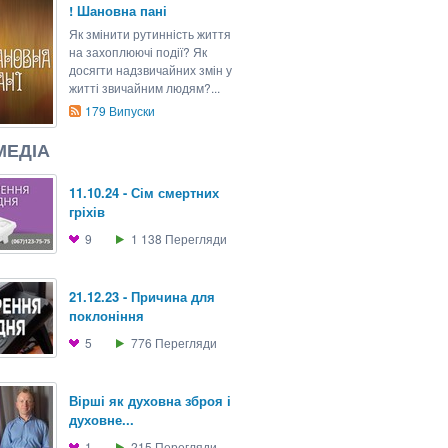
! Шановна пані
Як змінити рутинність життя
на захоплюючі події? Як
досягти надзвичайних змін у
житті звичайним людям?...
179
Випуски
МЕДІА
11.10.24 - Сім смертних
гріхів
9
1 138
Перегляди
21.12.23 - Причина для
поклоніння
5
776
Перегляди
Вірші як духовна зброя і
духовне...
1
215
Перегляди