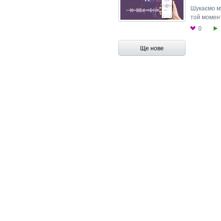
Шукаємо му
той момент
0
Ще нове