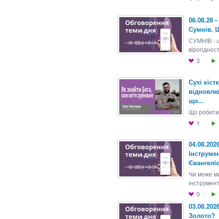
06.08.26 
Сумнів. 
СУМНІВ - ц
вірогідності
3
Сухі кіст
відновлю
що...
Що робити,
1
04.08.202
Iнструме
Євангелi
Чи може м
інструмент
0
03.08.202
Золото?