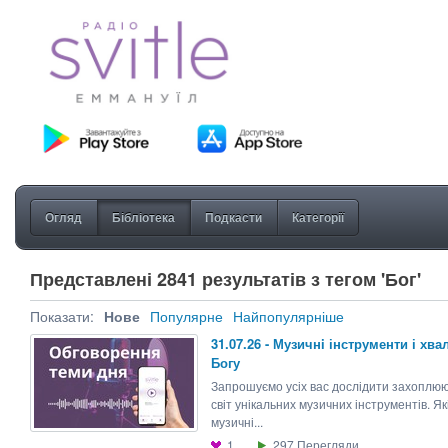
Огляд
Бібліотека
Подкасти
Категорії
Представлені 2841 результатів з тегом 'Бог'
Показати:
Нове
Популярне
Найпопулярніше
31.07.26 - Музичнi інструменти і хва
Богу
Запрошуємо усіх вас дослідити захоплю
світ унікальних музичних інструментів. Як
музичні...
1
297
Перегляди