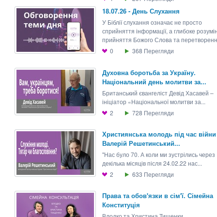
18.07.26 - День Слухання
У Біблії слухання означає не просто
сприйняття інформації, а глибоке розумі
прийняття Божого Слова та перетворення
0
368
Перегляди
Духовна боротьба за Україну.
Національний день молитви за...
Британський євангеліст Девід Хасавей –
ініціатор «Національної молитви за...
2
728
Перегляди
Християнська молодь під час війни 
Валерій Решетинський...
"Нас було 70. А коли ми зустрілись через
декілька місяців після 24.02.22 нас...
2
633
Перегляди
Права та обов'язки в сім'ї. Сімейна
Конституція
Влодко та Христина Тищенки