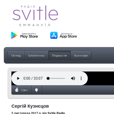
Огляд
Бібліотека
Подкасти
Категорії
Like
Сергій Кузнєцов
2 листопада 2017 р.
від Svitle Radio