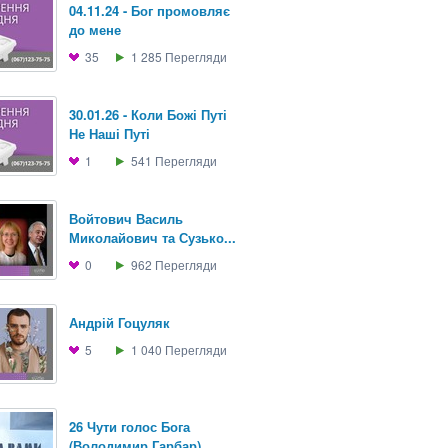
04.11.24 - Бог промовляє
до мене
35
1 285
Перегляди
30.01.26 - Коли Божі Путі
Не Наші Путі
1
541
Перегляди
Войтович Василь
Миколайович та Сузько...
0
962
Перегляди
Андрій Гоцуляк
5
1 040
Перегляди
26 Чути голос Бога
(Володимир Гарбар)