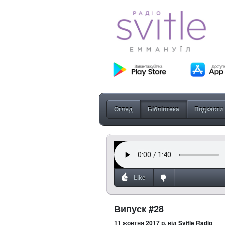
Огляд
Бібліотека
Подкасти
Like
Випуск #28
11 жовтня 2017 р.
від Svitle Radio