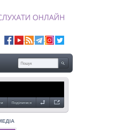
ти
Поділитися
МЕДІА