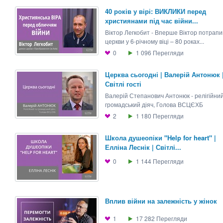
40 років у вірі: ВИКЛИКИ перед
християнами під час війни...
Віктор Легкобит - Вперше Віктор потрапи
церкви у 6-річному віці – 80 роках...
0
1 096
Перегляди
Церква сьогодні | Валерій Антонюк 
Світлі гості
Валерій Степанович Антонюк - релігійний
громадський діяч, Голова ВСЦЄХБ
2
1 180
Перегляди
Школа душеопіки "Help for heart" |
Елліна Леснік | Світлі...
0
1 144
Перегляди
Вплив війни на залежність у жінок
1
17 282
Перегляди