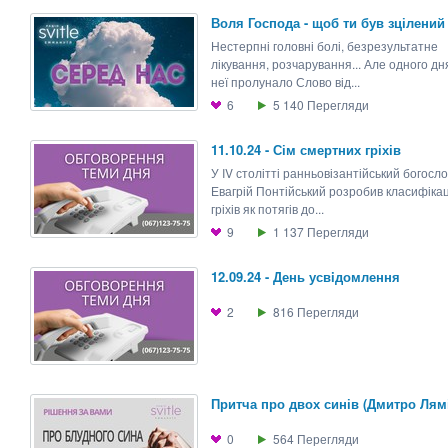
Воля Господа - щоб ти був зцілений
Нестерпні головні болі, безрезультатне
лікування, розчарування... Але одного дн
неї пролунало Слово від...
6
5 140
Перегляди
11.10.24 - Сім смертних гріхів
У IV столітті ранньовізантійський богосл
Евагрій Понтійський розробив класифіка
гріхів як потягів до...
9
1 137
Перегляди
12.09.24 - День усвiдомлення
2
816
Перегляди
Притча про двох синів (Дмитро Лям
0
564
Перегляди