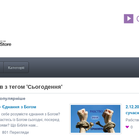
Категорії
в з тегом 'Сьогодення'
опулярніше
 - Єднання з Богом
2.12.2
сучасн
 себе розумієте єднання з Богом?
аєтесь із Богом сьогодні, посеред
Рабство
ряви? Що Біблія нам...
0
801
Перегляди