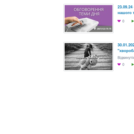
23.09.24
нашого т
0
30.01.20
"хвороб
Відкинуті
0