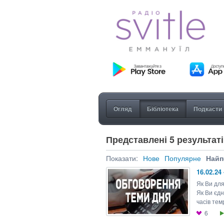
Огляд
Бібліотека
Подкасти
Представлені 5 результаті
Показати:
Нове
Популярне
Найп
16.02.24
Як Ви для
Як Ви єдн
часів тем
6