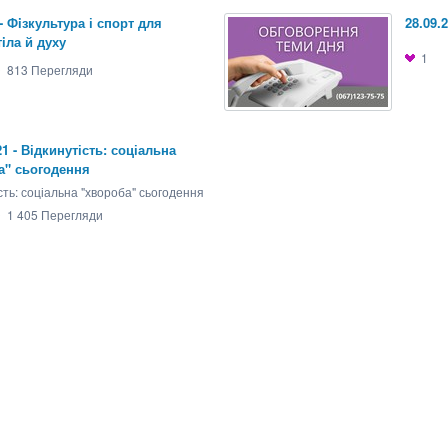
 - Фiзкультура і спорт для
28.09.
iла й духу
1
813
Перегляди
21 - Відкинутість: соціальна
а" сьогодення
сть: соціальна "хвороба" сьогодення
1 405
Перегляди