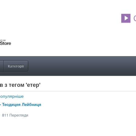
Категорії
 з тегом 'етер'
опулярніше
 - Теодицея Лейбниця
811
Перегляди