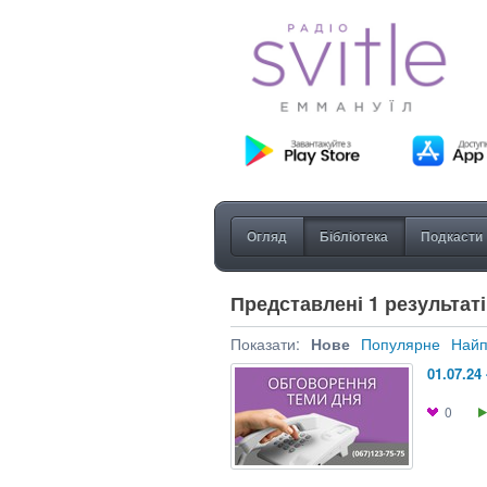
Огляд
Бібліотека
Подкасти
Представлені 1 результатів
Показати:
Нове
Популярне
Найп
01.07.24
0