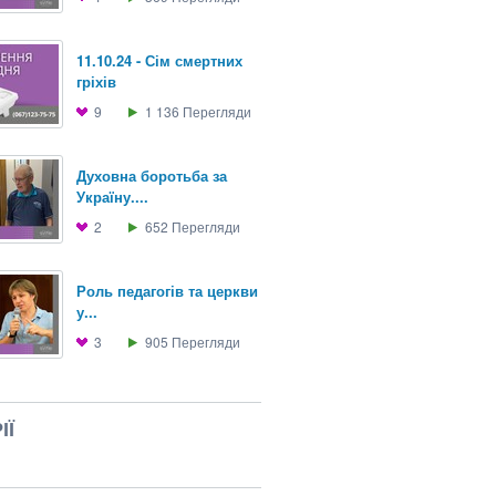
11.10.24 - Сім смертних
гріхів
9
1 136
Перегляди
Духовна боротьба за
Україну....
2
652
Перегляди
Роль педагогів та церкви
у...
3
905
Перегляди
ІЇ