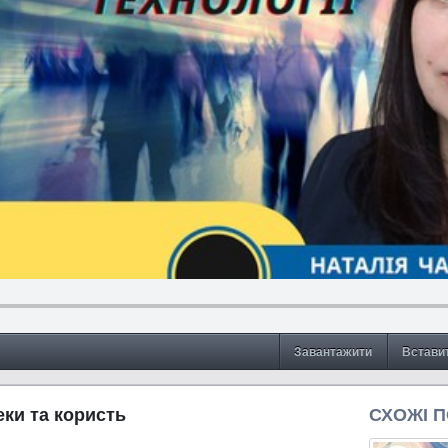
Завантажити
Встави
еки та користь
СХОЖІ 