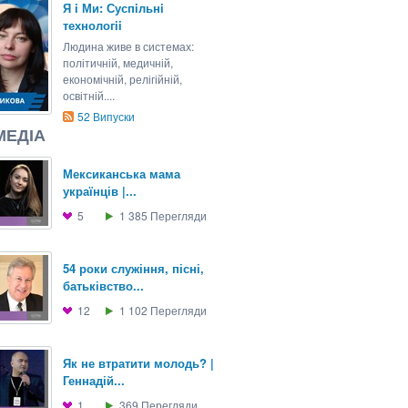
Я i Ми: Суспiльнi
технологii
Людина живе в системах:
політичній, медичній,
економічній, релігійній,
освітній....
52
Випуски
МЕДІА
Мексиканська мама
українців |...
5
1 385
Перегляди
54 роки служіння, пісні,
батьківство...
12
1 102
Перегляди
Як не втратити молодь? |
Геннадій...
1
369
Перегляди