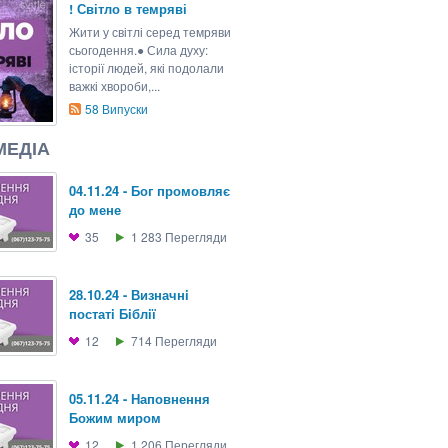
! Світло в темряві
Жити у світлі серед темряви
сьогодення.● Сила духу:
історії людей, які подолали
важкі хвороби,...
58
Випуски
МЕДІА
04.11.24 - Бог промовляє
до мене
35
1 283
Перегляди
28.10.24 - Визначнi
постатi Бiблiї
12
714
Перегляди
05.11.24 - Наповнення
Божим миром
12
1 206
Перегляди