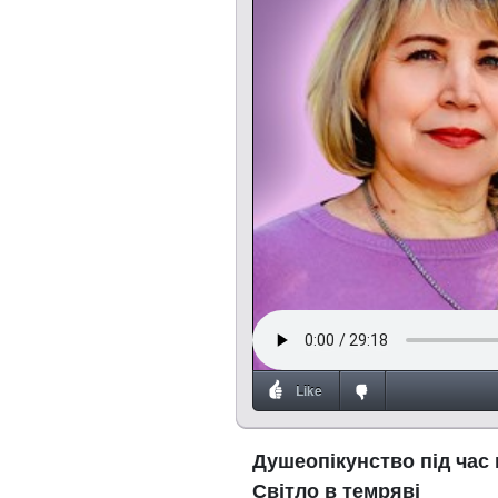
Like
Душеопікунство під час 
Світло в темряві