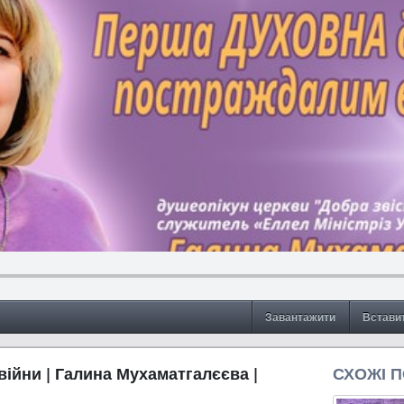
Завантажити
Встави
війни | Галина Мухаматгалєєва |
СХОЖІ 