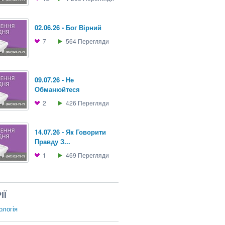
02.06.26 - Бог Вірний
7
564
Перегляди
09.07.26 - Не
Обманюйтеся
2
426
Перегляди
14.07.26 - Як Говорити
Правду З...
1
469
Перегляди
ІЇ
ологія