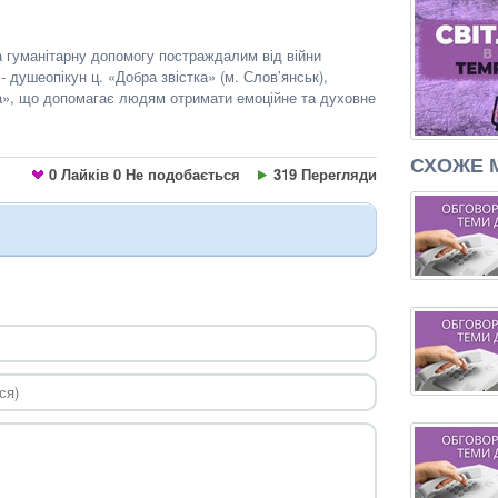
а гуманітарну допомогу постраждалим від війни
 душеопікун ц. «Добра звістка» (м. Слов’янськ),
а», що допомагає людям отримати емоційне та духовне
СХОЖЕ 
0
Лайків
0
Не подобається
319 Перегляди