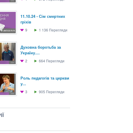
11.10.24 - Сім смертних
гріхів
9
1 136
Перегляди
Духовна боротьба за
Україну....
2
664
Перегляди
Роль педагогів та церкви
у...
3
905
Перегляди
ІЇ