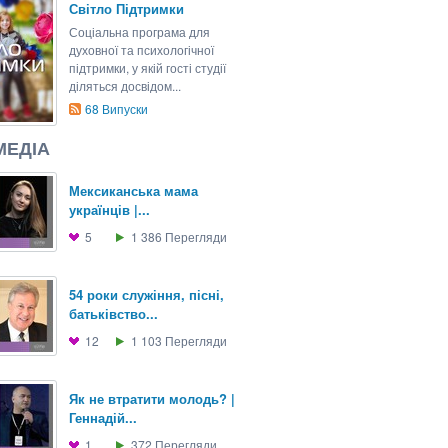
Світло Підтримки
Соціальна програма для
духовної та психологічної
підтримки, у якій гості студії
діляться досвідом...
68
Випуски
МЕДІА
Мексиканська мама
українців |...
5
1 386
Перегляди
54 роки служіння, пісні,
батьківство...
12
1 103
Перегляди
Як не втратити молодь? |
Геннадій...
1
372
Перегляди