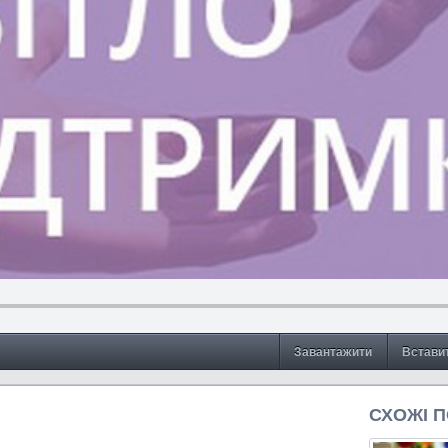
Завантажити
Встави
СХОЖІ 