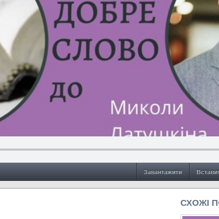
Завантажити
Встави
СХОЖІ 