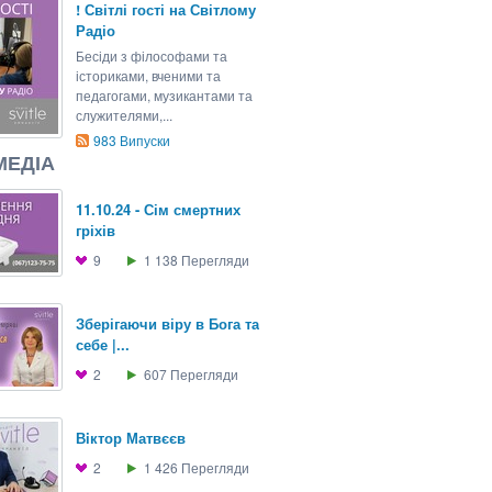
! Світлі гості на Світлому
Радіо
Бесіди з філософами та
істориками, вченими та
педагогами, музикантами та
служителями,...
983
Випуски
МЕДІА
11.10.24 - Сім смертних
гріхів
9
1 138
Перегляди
Зберігаючи віру в Бога та
себе |...
2
607
Перегляди
Вiктор Матвєєв
2
1 426
Перегляди