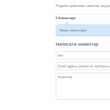
Рiздвянi привітання самотнiм людя
0
Коментаря
Немає коментарів.
Написати коментар