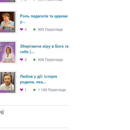
Роль педагогів та церкви
у...
3
905
Перегляди
Зберігаючи віру в Бога та
себе |...
2
606
Перегляди
Любов у дії: історія
родини, яка...
1
1 169
Перегляди
ІЇ