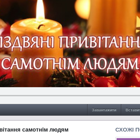
Завантажити
Встави
ривітання самотнiм людям
СХОЖІ 