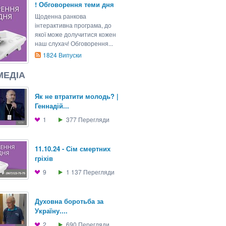
! Обговорення теми дня
Щоденна ранкова
інтерактивна програма, до
якої може долучитися кожен
наш слухач! Обговорення...
1824
Випуски
МЕДІА
Як не втратити молодь? |
Геннадій...
1
377
Перегляди
11.10.24 - Сім смертних
гріхів
9
1 137
Перегляди
Духовна боротьба за
Україну....
2
690
Перегляди