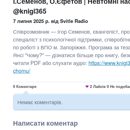
І.Семенов, О.Єфетов | Невтомні н
@knigi365
7 липня 2025 р.
від Svitle Radio
Співрозмовник — Ігор Семенов, євангеліст, про
спеціаліст з психологічної підтримки, співробіт
по роботі з ВПО м. Запоріжжя. Програма за тез
Янсі "Чому?" — дізнатися більше про книгу, бе
читати PDF або слухати аудіо:
https://www.knigi3
chomu/
0
Коментаря
2
Лайків
0
Не подоба
Немає коментарів.
Написати коментар