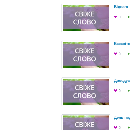
Відвага
0
Всесвіт
0
Двоєдуш
0
День по
0