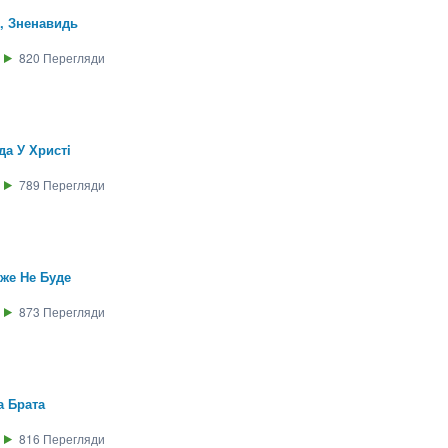
, Зненавидь
820
Перегляди
а У Христi
789
Перегляди
же Не Буде
873
Перегляди
а Брата
816
Перегляди