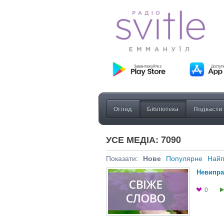
Огляд
Бібліотека
Подкасти
УСЕ МЕДІА: 7090
Показати:
Нове
Популярне
Найп
Невипра
0