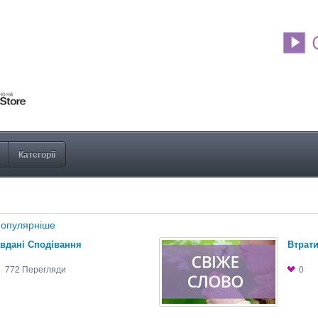
Категорії
опулярніше
вданi Сподiвання
Втрати
772
Перегляди
0