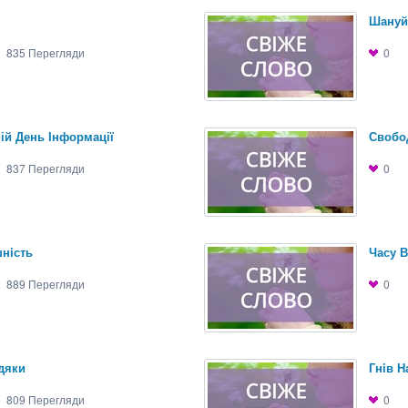
Шануй
835
Перегляди
0
ній День Інформації
Свобод
837
Перегляди
0
нiсть
Часу В
889
Перегляди
0
дяки
Гнiв Н
809
Перегляди
0