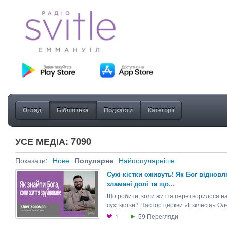
Огляд
Бібліотека
Подкасти
Категорії
УСЕ МЕДІА: 7090
Показати:
Нове
Популярне
Найпопулярніше
Сухі кістки оживуть! Як Бог віднов
зламані долі та що...
Що робити, коли життя перетворилося н
сухі кістки? Пастор церкви «Екклесія» Оле
1
59
Перегляди