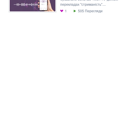
перекладах "стриманість"....
1
505
Перегляди