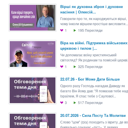
Вірші як духовна зброя і духовне
насіння | Олексій...
Говорили про те, як народжуються вірші,
чому інколи віршем простіше висловити...
1
195
Перегляди
Віра на війні. Підтримка військових
церквою і тилом |...
Чи допомагає воїну християнський
світогляд? Як родинам та помісній церкві.
1
325
Перегляди
22.07.26 - Бог Може Дати Більше
Одного разу Господь нагадав Давиду як
багато Він йому дав: "Я помазав тебе над
Ізраїлем, Я спас тебе з Саулової...
3
517
Перегляди
20.07.2026 - Сила Посту Та Молитви
Слово "цом" (צוֹם) походить з івриту, де воно
буквально означає «піст». У деяких