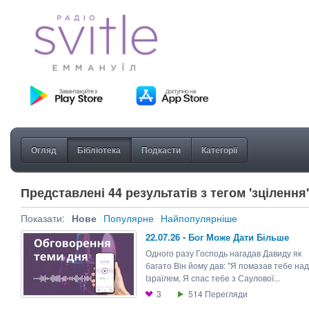
Огляд
Бібліотека
Подкасти
Категорії
Представлені 44 результатів з тегом 'зцілення'
Показати:
Нове
Популярне
Найпопулярніше
22.07.26 - Бог Може Дати Більше
Одного разу Господь нагадав Давиду як
багато Він йому дав: "Я помазав тебе над
Ізраїлем, Я спас тебе з Саулової...
3
514
Перегляди