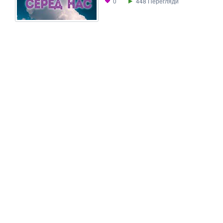
0
448
Перегляди