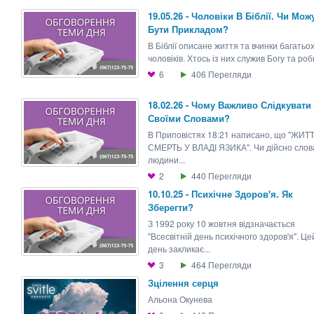
19.05.26 - Чоловіки В Біблії. Чи Мож
Бути Прикладом?
В Біблії описане життя та вчинки багатьо
чоловіків. Хтось із них служив Богу та роби
6
406
Перегляди
18.02.26 - Чому Важливо Слідкувати
Своїми Словами?
В Приповістях 18:21 написано, що "ЖИТТ
СМЕРТЬ У ВЛАДІ ЯЗИКА". Чи дійсно слов
людини...
2
440
Перегляди
10.10.25 - Психічне Здоров'я. Як
Зберегти?
З 1992 року 10 жовтня відзначається
"Всесвітній день психічного здоров'я". Це
день закликає...
3
464
Перегляди
Зцілення серця
Альона Окунева