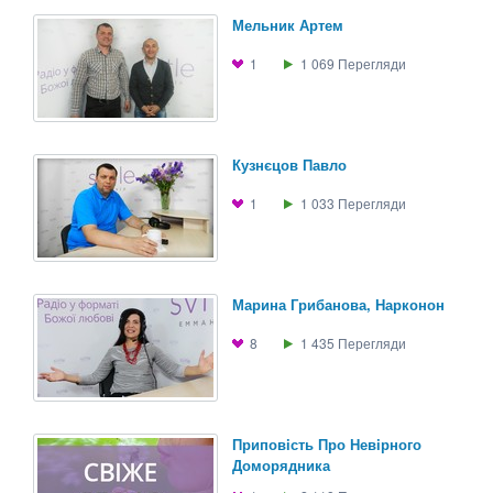
Мельник Артем
1
1 069
Перегляди
Кузнєцов Павло
1
1 033
Перегляди
Марина Грибанова, Нарконон
8
1 435
Перегляди
Приповiсть Про Невiрного
Доморядника