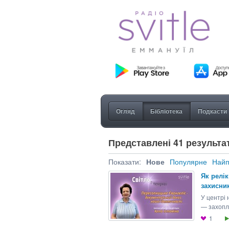
Огляд
Бібліотека
Подкасти
Представлені 41 результат
Показати:
Нове
Популярне
Найп
Як релік
захисник
У центрі 
— захопл
1