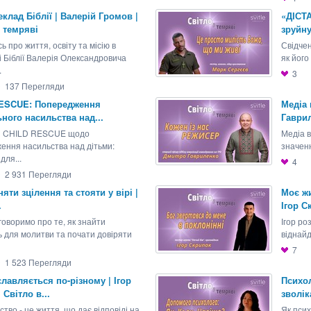
клад Біблії | Валерій Громов |
«ДІСТА
 темряві
зруйну
ь про життя, освіту та місію в
Свідче
 Біблії Валерія Олександровича
як його
.
3
137
Перегляди
ESCUE: Попередження
Медіа 
ного насильства над...
Гаврил
и CHILD RESCUE щодо
Медіа в
ення насильства над дітьми:
значенн
для...
4
2 931
Перегляди
яти зцілення та стояти у вірі |
Моє жи
.
Ігор С
говоримо про те, як знайти
Ігор р
ь для молитви та почати довіряти
віднайд
7
1 523
Перегляди
лавляється по-різному | Ігор
Психол
 Світло в...
зволіка
тво - це життя, що дає відповіді на
Як пси