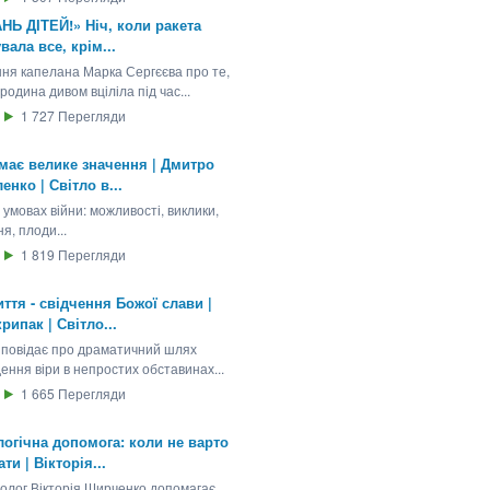
НЬ ДІТЕЙ!» Ніч, коли ракета
вала все, крім...
ння капелана Марка Сергєєва про те,
 родина дивом вціліла під час...
1 727
Перегляди
має велике значення | Дмитро
енко | Світло в...
 умовах війни: можливості, виклики,
я, плоди...
1 819
Перегляди
ття - свідчення Божої слави |
крипак | Світло...
озповідає про драматичний шлях
ення віри в непростих обставинах...
1 665
Перегляди
огічна допомога: коли не варто
ти | Вікторія...
холог Вікторія Ширченко допомагає