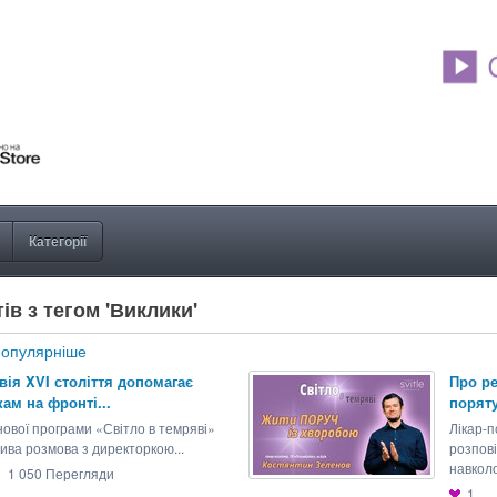
Категорії
ів з тегом 'Виклики'
опулярніше
вія XVI століття допомагає
Про ре
ам на фронті...
поряту
нової програми «Світло в темряві»
Лікар-
ива розмова з директоркою...
розпов
навколо
1 050
Перегляди
1