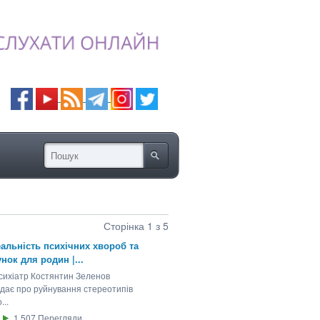
Сторінка 1 з 5
альність психічних хвороб та
нок для родин |...
психіатр Костянтин Зеленов
ідає про руйнування стереотипів
...
1 507
Перегляди