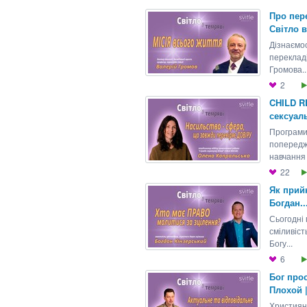
Про пере
Світло в
Дізнаємос
перекладі
Громова..
2
CHILD R
сексуаль
Програм
попередж
навчання 
22
Як прийн
Богдан..
Сьогодні 
сміливіст
Богу...
6
Бог прос
Плохой |
Християнс