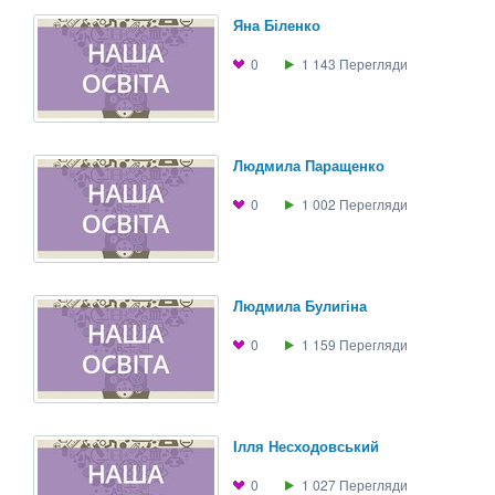
Яна Біленко
0
1 143
Перегляди
Людмила Паращенко
0
1 002
Перегляди
Людмила Булигіна
0
1 159
Перегляди
Iлля Несходовський
0
1 027
Перегляди