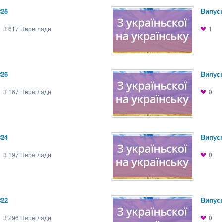
#28
Випуск
3 617
Перегляди
1
#26
Випуск
3 167
Перегляди
0
#24
Випуск
3 197
Перегляди
0
#22
Випуск
3 296
Перегляди
0