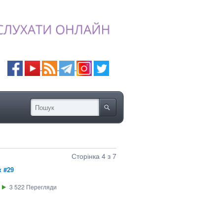
Сторінка 4 з 7
 #29
3 522
Перегляди