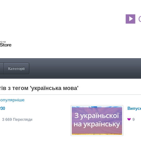
Категорії
ів з тегом 'українська мова'
опулярніше
#30
Випуск
3 669
Перегляди
9