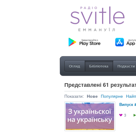
Огляд
Бібліотека
Подкасти
Представлені 61 результат
Показати:
Нове
Популярне
Найп
Випуск 
3