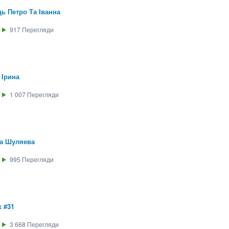
ь Петро Та Iванна
917
Перегляди
 Iрина
1 007
Перегляди
а Шуляева
995
Перегляди
 #31
3 668
Перегляди