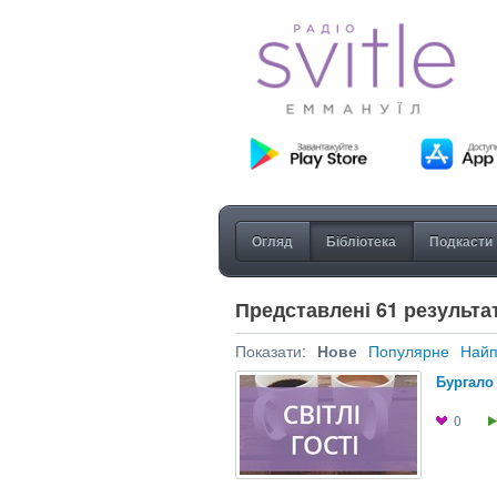
Огляд
Бібліотека
Подкасти
Представлені 61 результат
Показати:
Нове
Популярне
Найп
Бургало
0