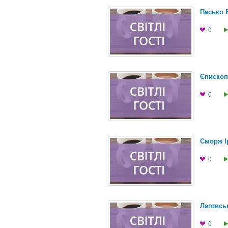
Пасько В
0
Єпископ
0
Сморж I
0
Лаговсь
0