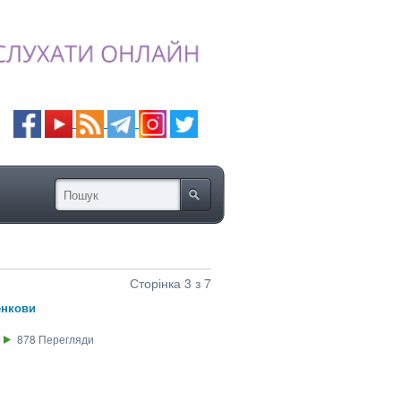
Сторінка 3 з 7
енкови
878
Перегляди