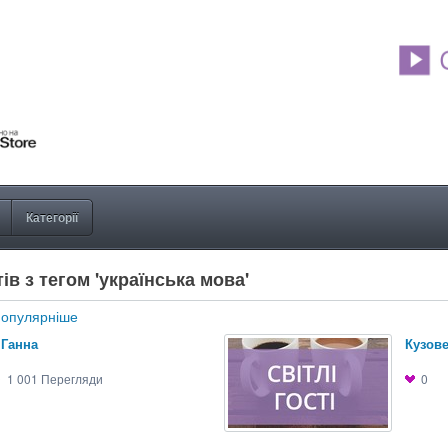
Категорії
ів з тегом 'українська мова'
опулярніше
 Ганна
Кузов
1 001
Перегляди
0