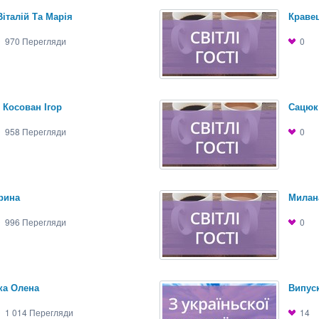
італій Та Марія
Кравец
970
Перегляди
0
 Косован Ігор
Сацюк
958
Перегляди
0
рина
Милан
996
Перегляди
0
ка Олена
Випуск
1 014
Перегляди
14