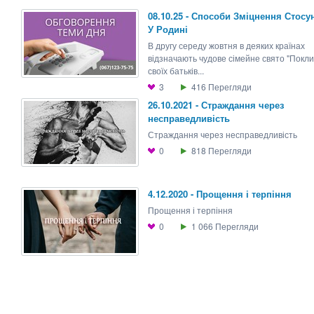
08.10.25 - Способи Зміцнення Стосу
У Родині
В другу середу жовтня в деяких країнах
відзначають чудове сімейне свято "Покл
своїх батьків...
3
416
Перегляди
26.10.2021 - Страждання через
несправедливість
Страждання через несправедливість
0
818
Перегляди
4.12.2020 - Прощення і терпіння
Прощення і терпіння
0
1 066
Перегляди