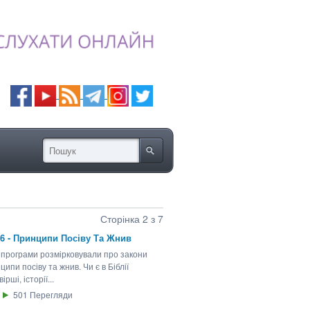
Сторінка 2 з 7
26 - Принципи Посіву Та Жнив
 програми розмірковували про закони
ципи посіву та жнив. Чи є в Біблії
вірші, історії...
501
Перегляди