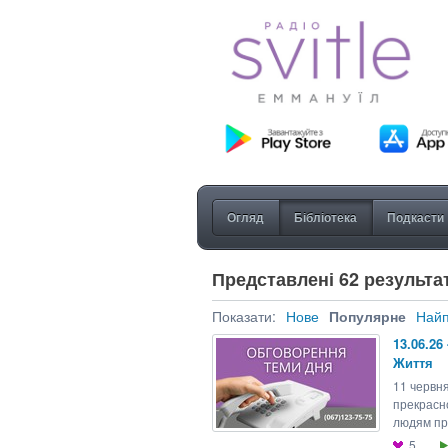
Огляд
Бібліотека
Подкасти
Представлені 62 результат
Показати:
Нове
Популярне
Найп
13.06.26
Життя
11 червн
прекрасно
людям про
5