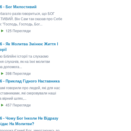
26 - Бог Милостивий
ї багато разів говориться, що БОГ
ИВИЙ. Він Сам так сказав про Себе
 "Господь, Господь, Бог...
125
Перегляди
26 - Як Молитва Змінює Життя І
орії
о Біблійні історії та слухаємо
ня слухачів, як на їхні молитви
а допомога...
398
Перегляди
26 - Приклад Гідного Наставника
амі говорили про людей, які для нас
ставниками, які скеровували наші
а вірний шлях,...
457
Перегляди
26 - Чому Бог Інколи Не Відразу
відає На Молитви?
 пророка Єремії Бог, звертаючись до