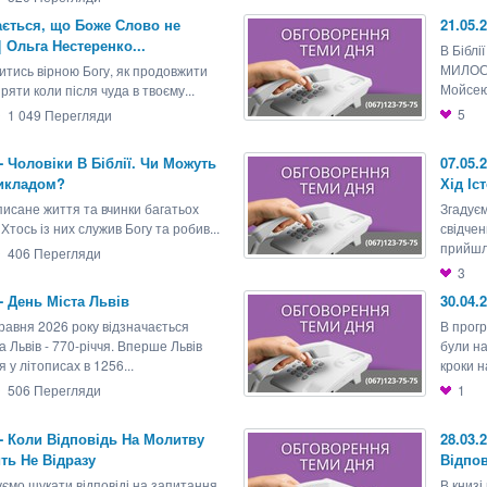
ається, що Боже Слово не
21.05.
 Ольга Нестеренко...
В Біблі
МИЛОСТ
итись вірною Богу, як продовжити
Мойсею:
ряти коли після чуда в твоєму...
5
1 049
Перегляди
 - Чоловіки В Біблії. Чи Можуть
07.05.
икладом?
Хід Іст
описане життя та вчинки багатьох
Згадуєм
 Хтось із них служив Богу та робив...
свідчен
прийшл
406
Перегляди
3
 - День Міста Львів
30.04.
травня 2026 року відзначається
В прогр
а Львів - 770-річчя. Вперше Львів
були на
я у літописах в 1256...
кроки н
506
Перегляди
1
 - Коли Відповідь На Молитву
28.03.
ть Не Відразу
Відпо
ємо шукати відповіді на запитання
В книзі