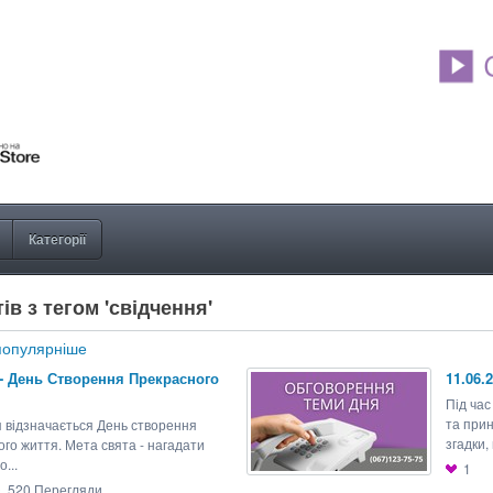
Категорії
ів з тегом 'свідчення'
опулярніше
 - День Створення Прекрасного
11.06.
Під час
та прин
я відзначається День створення
згадки, 
го життя. Мета свята - нагадати
...
1
520
Перегляди