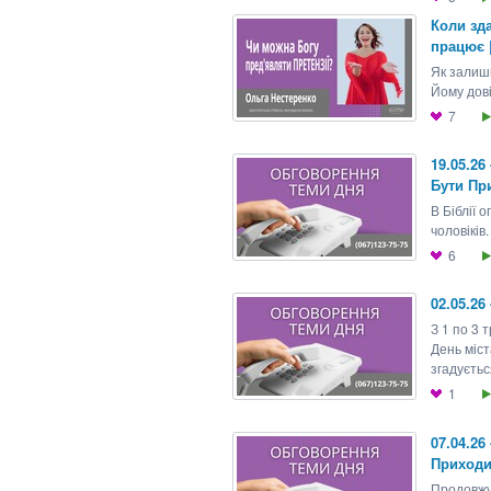
Коли зд
працює |
Як залиш
Йому дові
7
19.05.26
Бути Пр
В Біблії 
чоловіків.
6
02.05.26
З 1 по 3 
День міст
згадуєтьс
1
07.04.26
Приходи
Продовжу