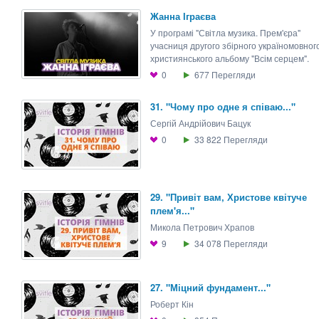
Жанна Іграєва
У програмі "Світла музика. Прем'єра"
учасниця другого збірного україномовног
християнського альбому "Всім серцем".
0
677
Перегляди
31. "Чому про одне я співаю..."
Сергій Андрійович Бацук
0
33 822
Перегляди
29. "Привіт вам, Христове квітуче
плем'я..."
Микола Петрович Храпов
9
34 078
Перегляди
27. "Міцний фундамент..."
Роберт Кін