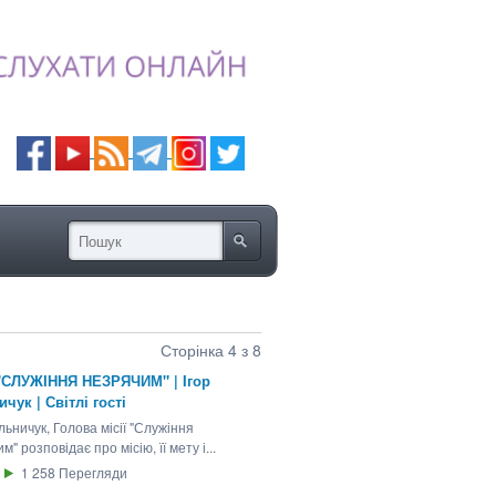
Сторінка 4 з 8
 "СЛУЖІННЯ НЕЗРЯЧИМ" | Iгор
чук | Світлі гості
льничук, Голова місії "Служіння
м" розповідає про місію, її мету і...
1 258
Перегляди