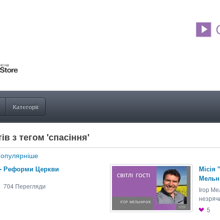
Категорії
ів з тегом 'спасіння'
опулярніше
4 - Реформи Церкви
Місія
Мельни
704
Перегляди
Ігор Ме
незрячи
5