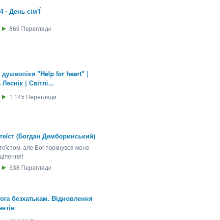
4 - День сім'Ї
869
Перегляди
душеопіки "Help for heart" |
Леснік | Світлі...
1 145
Перегляди
Атеїст (Богдан Демборинський)
теїстом, але Бог торкнувся мене
цілення!
538
Перегляди
ога безхатькам. Відновлення
ентів