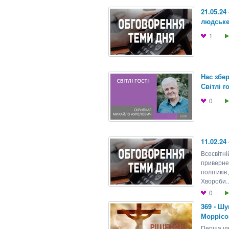
21.05.24
людськ
1
Нас збер
Світлі го
0
11.02.24
Всесвітні
привернен
політиків
Хвороби..
0
369 - Ш
Моррiсон
Перша ча