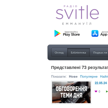
Огляд
Бібліотека
Подкасти
Представлені 73 результат
Показати:
Нове
Популярне
Найп
22.05.2
0