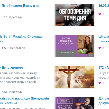
 - Як обираємо Боже, а не
16.05.2
е
1
827
Перегляди
іг Бог! | Михайло Скрипкар |
Школа 
сті
Елліна 
1 530
Перегляди
0
 - День хворого
372 - 
й день хворого має за мету
Я був а
ня уваги соціуму, медиків та
через з
 до проблем хворих людей...
1
.
533
Перегляди
укай свою насолоду (Бенджамiн
Допом
), частина 1
докум
стина роздумів про наші пошуки