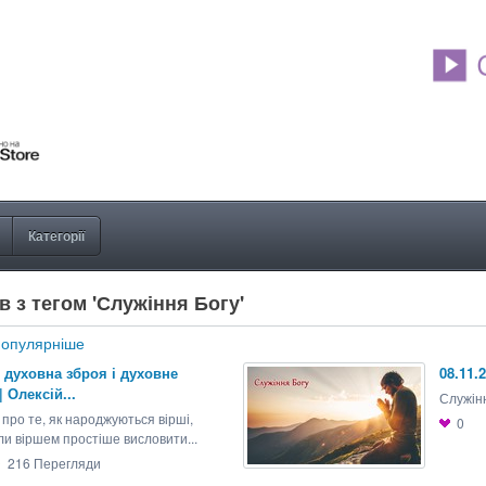
Категорії
в з тегом 'Служіння Богу'
опулярніше
 духовна зброя і духовне
08.11.
| Олексій...
Служін
про те, як народжуються вірші,
0
ли віршем простіше висловити...
216
Перегляди