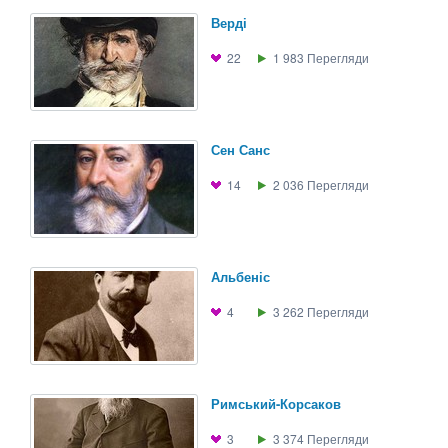
Верді
22
1 983
Перегляди
Сен Санс
14
2 036
Перегляди
Альбеніс
4
3 262
Перегляди
Римський-Корсаков
3
3 374
Перегляди