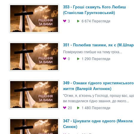
353 - Гроші скажуть Кого Любиш
(Станіслав Грунтковський)
3
6 674
Перегляди
351 - Полюбив такими, як є (М.Шпар
Поміркуємо глибше на тему гріха...
0
1 290
Перегляди
349 - Ознаки гідного християнського
життя (Валерій Антонюк)
"Отже, я, в’язень у Господі, прошу вас, щ
ви поводилися гідно звання, до якого...
20
1 480
Перегляди
347 - Цінувати одне одного (Микола
Синюк)