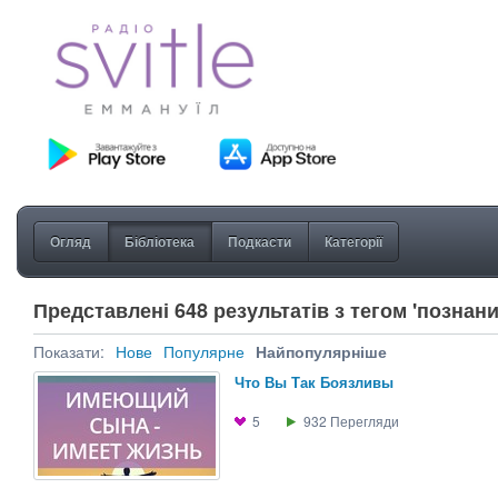
Огляд
Бібліотека
Подкасти
Категорії
Представлені 648 результатів з тегом 'познани
Показати:
Нове
Популярне
Найпопулярніше
Что Вы Так Боязливы
5
932
Перегляди