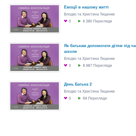
Емоцiї в нашому житті
Влодко та Христина Тищенки
0
6 380
Перегляди
Як батькам допомогати дiтям пiд ча
школи
Влодко та Христина Тищенки
0
8 987
Перегляди
День Батька 2
Влодко та Христина Тищенки
0
69
Перегляди