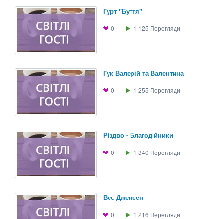
Гурт "Буття"
0
1 125
Перегляди
Гук Валерій та Валентина
0
1 255
Перегляди
Рiздво - Благодiйники
0
1 340
Перегляди
Вес Дженсен
0
1 216
Перегляди