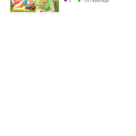
0
734
Перегляди