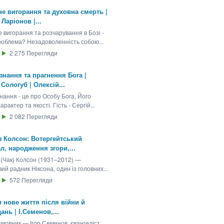
е вигорання та духовна смерть |
 Ларіонов |...
 вигорання та розчарування в Бозі -
роблема? Незадоволенність собою...
2 275
Перегляди
знання та прагнення Бога |
 Сологуб | Олексій...
нання - це про Особу Бога, Його
арактер та якості. Гість - Сергій...
2 082
Перегляди
 Колсон: Вотергейтський
л, народження згори,...
 (Чак) Колсон (1931–2012) —
ий радник Ніксона, один із головних...
572
Перегляди
 нове життя після війни й
ань | І.Семенов,...
мовник — Ігор Семенов, євангеліст,