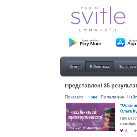
Огляд
Бібліотека
Подкасти
Представлені 35 результат
Показати:
Нове
Популярне
Найп
"Останні
Ольга Ку
Про царcт
конспіроло
3