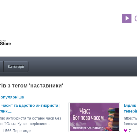
Категорії
ів з тегом 'наставники'
опулярніше
 часи" та царство антихриста |
Відлік
лик,...
тепері
во антихриста та останні часи без
https:/
гії.Ольга Кулик - керівниця...
formuvan
1 566
Перегляди
7