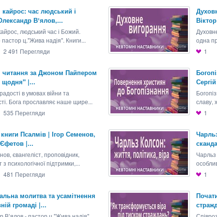
 кайрос: час людський і
Духовн
лександр Вʼялов,...
Віктор
кайрос, людський час і Божий.
Духовне
- пастор ц."Жива надія". Книги...
одна п
2 491
Перегляди
1
 читання за Джоном Пайпером
Богопі
 щодня" |...
Сергій
адості в умовах війни та
Богопіз
ті. Бога прославляє наше щире...
славу, х
535
Перегляди
1
книги Псалмів | Ігор Семенов,
Чарльз
Єфетов |...
сканда
нов, євангеліст, проповідник,
Чарльз
 з психологічної підтримки,...
особлив
481
Перегляди
1
альна молитва та усамітнення
Почати
ній громаді |...
стражд
 Вʼялов - пастор ц."Жива надія"
Співроз