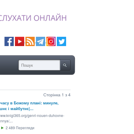
Сторінка 1 з 4
 часу в Божому плані: минуле,
шнє і майбутнє|...
/www.knigi365.org/genri-nouen-duhovne-
nya/,...
2 489
Перегляди