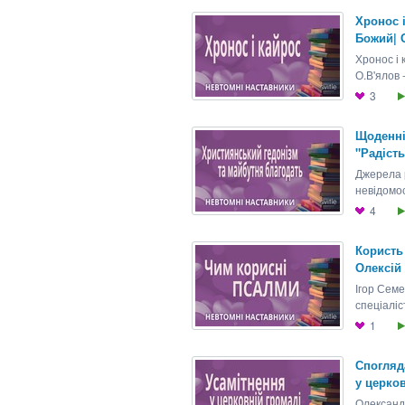
Хронос і
Божий| О
Хронос і 
О.В'ялов 
3
Щоденні
"Радість
Джерела р
невідомос
4
Користь 
Олексій 
Ігор Семе
спеціаліст
1
Спогляд
у церков
Олександр