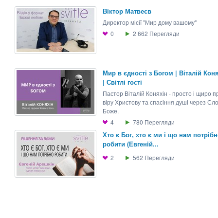
Вiктор Матвеєв
Директор місії "Мир дому вашому"
0
2 662
Перегляди
Мир в єдності з Богом | Віталій Кон
| Світлі гості
Пастор Віталій Коняхін - просто і щиро п
віру Христову та спасіння душі через Сл
Боже.
4
780
Перегляди
Хто є Бог, хто є ми i що нам потрiб
робити (Евгенiй...
2
562
Перегляди