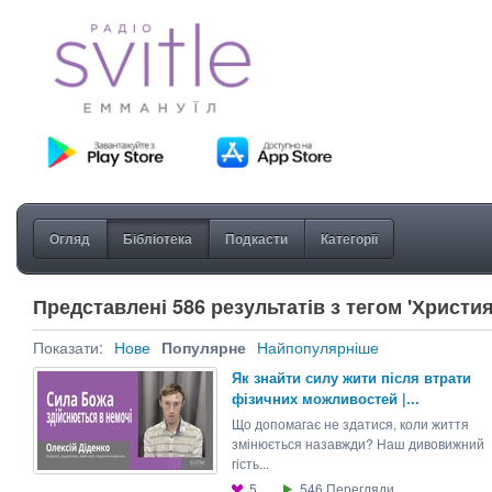
Огляд
Бібліотека
Подкасти
Категорії
Представлені 586 результатів з тегом 'Христи
Показати:
Нове
Популярне
Найпопулярніше
Як знайти силу жити після втрати
фізичних можливостей |...
Що допомагає не здатися, коли життя
змінюється назавжди? Наш дивовижний
гість...
5
546
Перегляди