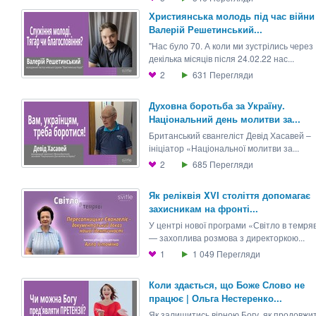
Християнська молодь під час війни 
Валерій Решетинський...
"Нас було 70. А коли ми зустрілись через
декілька місяців після 24.02.22 нас...
2
631
Перегляди
Духовна боротьба за Україну.
Національний день молитви за...
Британський євангеліст Девід Хасавей –
ініціатор «Національної молитви за...
2
685
Перегляди
Як реліквія XVI століття допомагає
захисникам на фронті...
У центрі нової програми «Світло в темря
— захоплива розмова з директоркою...
1
1 049
Перегляди
Коли здається, що Боже Слово не
працює | Ольга Нестеренко...
Як залишитись вірною Богу, як продовжи