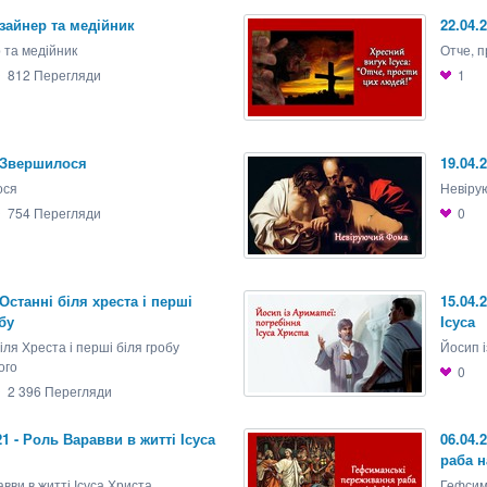
изайнер та медійник
22.04.
 та медійник
Отче, 
812
Перегляди
1
1 Звершилося
19.04.
ося
Невіру
754
Перегляди
0
 Останні біля хреста і перші
15.04.
бу
Ісуса
іля Хреста і перші біля гробу
Йосип і
ого
0
2 396
Перегляди
21 - Роль Варавви в житті Ісуса
06.04.
раба н
вви в житті Ісуса Христа
Гефсим