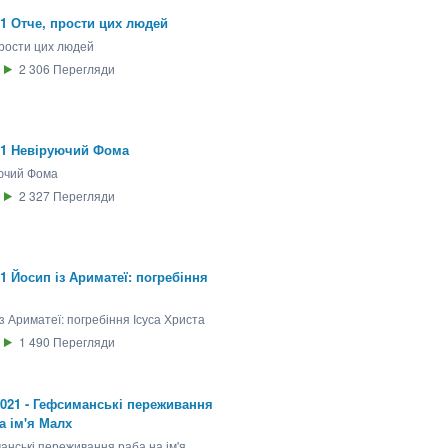
21 Отче, прости цих людей
прости цих людей
2 306
Перегляди
21 Невіруючий Фома
ючий Фома
2 327
Перегляди
21 Йосип із Ариматеї: погребіння
з Ариматеї: погребіння Ісуса Христа
1 490
Перегляди
2021 - Гефсиманські переживання
а ім'я Малх
анські переживання раба на ім'я