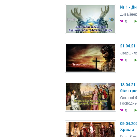
№ 1 - Д
Дизайнер
0
21.04.2
Звершил
0
18.04.21
біля гро
Останні б
Господнь
0
09.04.20
Христа
Роль Вара