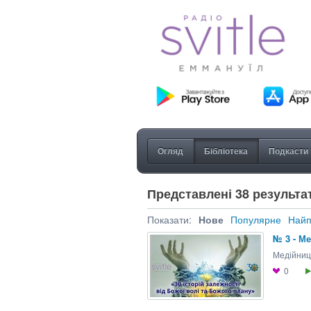
Огляд
Бібліотека
Подкасти
Представлені 38 результаті
Показати:
Нове
Популярне
Найп
№ 3 - М
Медійни
0