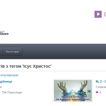
Категорії
в з тегом 'Ісус Христос'
опулярніше
едійниця
№ 2 - 
ця
Співачк
794
Перегляди
0