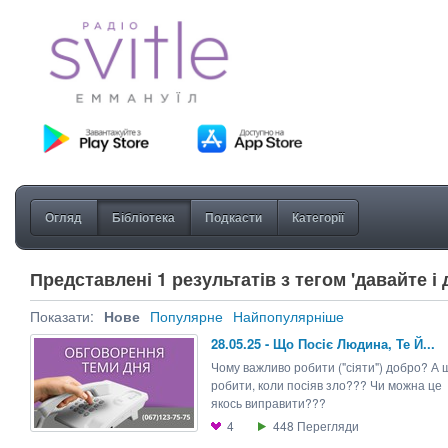
Огляд
Бібліотека
Подкасти
Категорії
Представлені 1 результатів з тегом 'давайте і 
Показати:
Нове
Популярне
Найпопулярніше
28.05.25 - Що Посiє Людина, Те Й...
Чому важливо робити ("сіяти") добро? А 
робити, коли посіяв зло??? Чи можна це
якось виправити???
4
448
Перегляди