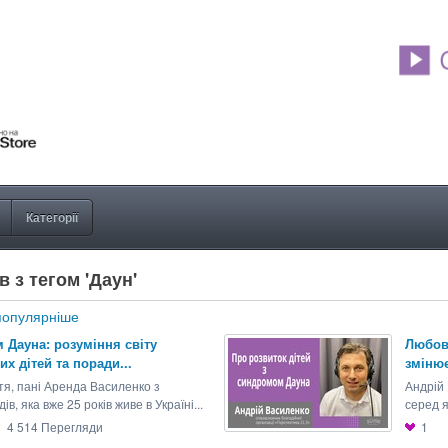
Категорії
в з тегом 'Даун'
опулярніше
 Дауна: розуміння світу
Любов 
х дітей та поради...
змінює
тя, пані Аренда Василенко з
Андрій 
в, яка вже 25 років живе в Україні...
серед я
4 514
Перегляди
1