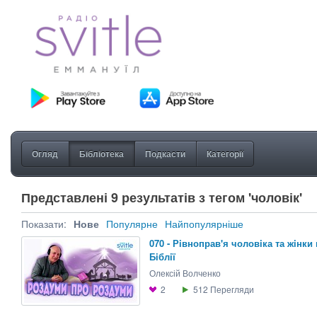
Огляд
Бібліотека
Подкасти
Категорії
Представлені 9 результатів з тегом 'чоловік'
Показати:
Нове
Популярне
Найпопулярніше
070 - Рiвноправ'я чоловiка та жiнки 
Бiблiї
Олексій Волченко
2
512
Перегляди