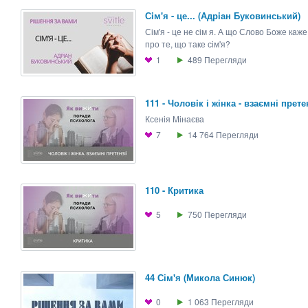
Сiм'я - це... (Адрiан Буковинський)
Сім'я - це не сім я. А що Слово Боже каже
про те, що таке сім'я?
1
489
Перегляди
111 - Чоловiк і жінка - взаємні прете
Ксенія Мінаєва
7
14 764
Перегляди
110 - Критика
5
750
Перегляди
44 Сім'я (Микола Синюк)
0
1 063
Перегляди