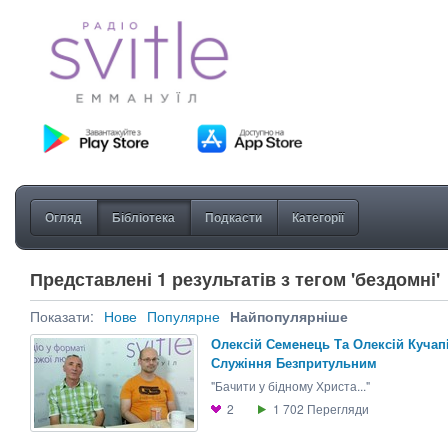
Огляд
Бібліотека
Подкасти
Категорії
Представлені 1 результатів з тегом 'бездомні'
Показати:
Нове
Популярне
Найпопулярніше
Олексiй Сeмeнeць Та Олексiй Кучап
Служіння Безпритульним
"Бачити у бідному Христа..."
2
1 702
Перегляди