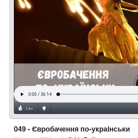
Like
049 - Євробачення по-украiнськи