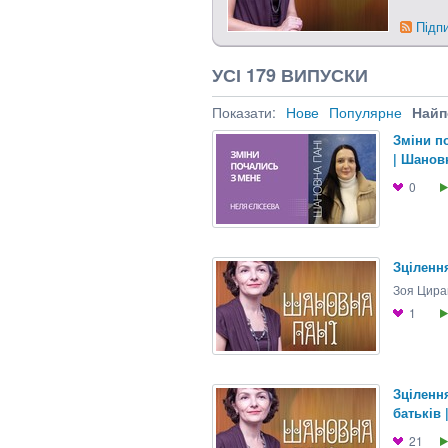
Підп
УСІ 179 ВИПУСКИ
Показати:
Нове
Популярне
Найп
Зміни п
| Шанов
0
Зцілення
Зоя Цира
1
Зціленн
батьків 
21