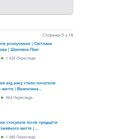
Сторінка 5 з 18
ти розлучення | Свiтлана
ова | Шановна Пані
1 520
Перегляди
ня від раку стало початком
 життя | Валентина...
964
Перегляди
ня стосунків після тридцяти
сімейного життя |...
1 080
Перегляди