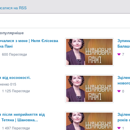
исатися на RSS
опулярніше
очалися з мене | Неля Єлісеєва
Зупини
на Пані
Балаш
600
Перегляди
7
 від косоокості.
Зцілен
нового
ненко 015
1 125
Перегляди
0
я після неприйняття від
Зцілен
| Тетяна | Шановна...
років 
1 497
Перегляди
1