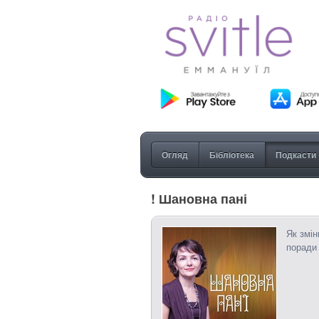
Огляд
Бібліотека
Подкасти
! Шановна пані
Як змін
поради 