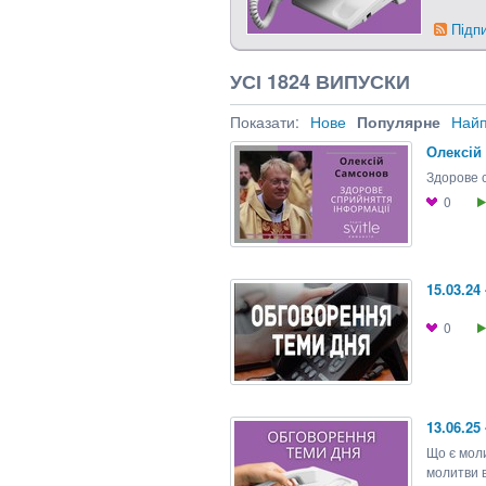
Підп
УСІ 1824 ВИПУСКИ
Показати:
Нове
Популярне
Найп
Олексій
Здорове 
0
15.03.2
0
13.06.2
Що є мол
молитви 