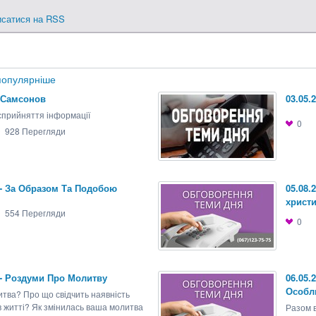
исатися на RSS
опулярніше
 Самсонов
03.05.
сприйняття інформації
0
928
Перегляди
4 - За Образом Та Подобою
05.08.
христ
554
Перегляди
0
5 - Роздуми Про Молитву
06.05.
Особл
итва? Про що свідчить наявність
в житті? Як змінилась ваша молитва
Разом 