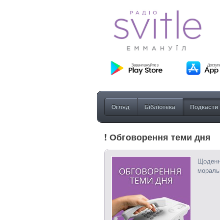
Огляд
Бібліотека
Подкасти
! Обговорення теми дня
Щоденн
моральн