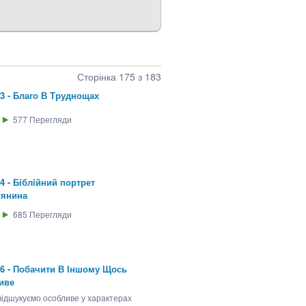
Сторінка 175 з 183
23 - Благо В Труднощах
577
Перегляди
24 - Бiблiйний портрет
иянина
685
Перегляди
26 - Побачити В Іншому Щось
иве
відшукуємо особливе у характерах