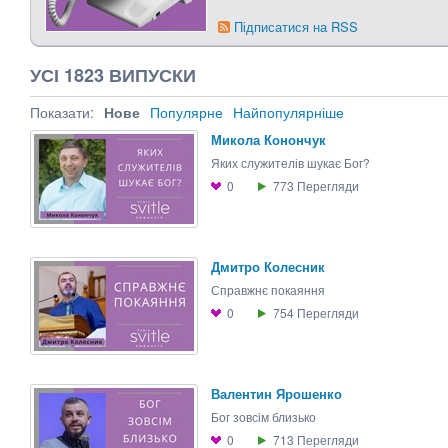
Підписатися на RSS
УСІ 1823 ВИПУСКИ
Показати:
Нове
Популярне
Найпопулярніше
Микола Конончук
Яких служителів шукає Бог?
0
773
Перегляди
Дмитро Колесник
Справжнє покаяння
0
754
Перегляди
Валентин Ярошенко
Бог зовсім близько
0
713
Перегляди