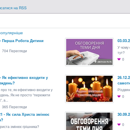
исатися на RSS
опулярніше
 - Перша Робота Дитини
03.03.
У чому 
704
Перегляди
тут?
0
 - Як ефективно входити у
26.12.
иждень?
самот
про те, як ефективно входити у
Рiздвя
ждень. Як не просто “пережити
0
, а...
365
Перегляди
21 - Як сила Христа змінює
30.09.
а?
0
Христа змінює грішника?