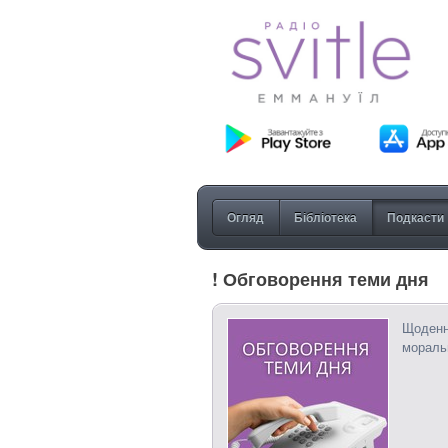
Огляд
Бібліотека
Подкасти
! Обговорення теми дня
Щоденн
моральн