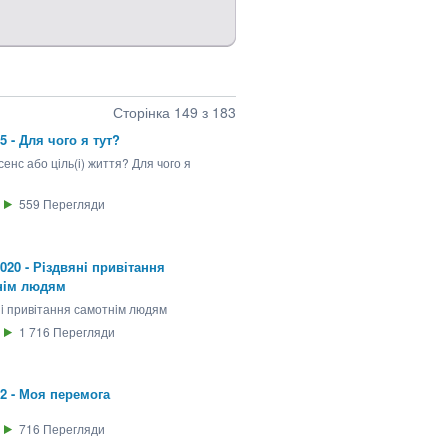
Сторінка 149 з 183
25 - Для чого я тут?
сенс або ціль(і) життя? Для чого я
559
Перегляди
2020 - Рiздвянi привітання
нiм людям
нi привітання самотнiм людям
1 716
Перегляди
22 - Моя перемога
716
Перегляди