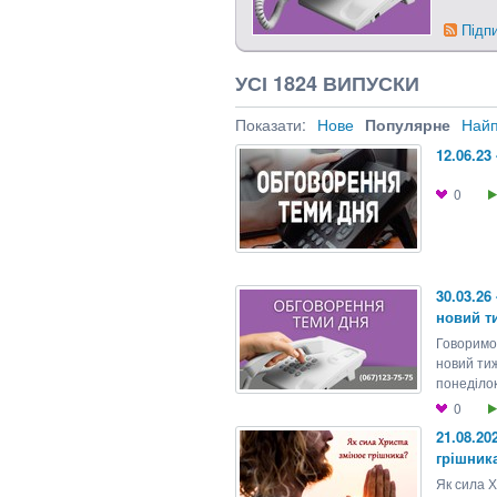
Підп
УСІ 1824 ВИПУСКИ
Показати:
Нове
Популярне
Найп
12.06.23
0
30.03.26
новий т
Говоримо 
новий ти
понеділок”
0
21.08.20
грішник
Як сила 