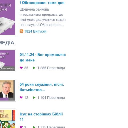
! Обговорення теми дня
Щоденна ранкова
інтерактивна програма, до
якої може долучитися кожен
наш слухач! Обговорення...
1824
Випуски
МЕДІА
04.11.24 - Бог промовляє
до мене
35
1 285
Перегляди
54 роки служіння, пісні,
батьківство...
12
1 104
Перегляди
Iсус на сторiнках Біблії
11
3
1 715
Перегляди