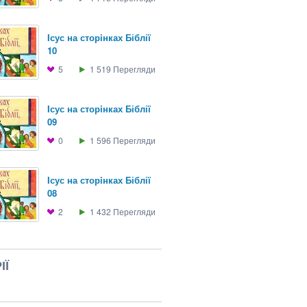
Iсус на сторiнках Біблії
10
5
1 519
Перегляди
Iсус на сторiнках Біблії
09
0
1 596
Перегляди
Iсус на сторiнках Біблії
08
2
1 432
Перегляди
ІЇ