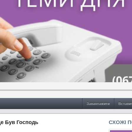
Завантажити
Встави
Це Був Господь
СХОЖІ 