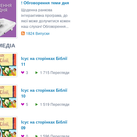
! Обговорення теми дня
Щоденна ранкова
інтерактивна програма, до
якої може долучитися кожен
наш слухач! Обговорення...
1824
Випуски
МЕДІА
Iсус на сторiнках Біблії
11
3
1 715
Перегляди
Iсус на сторiнках Біблії
10
5
1 519
Перегляди
Iсус на сторiнках Біблії
09
0
1 596
Перегляди