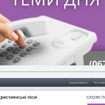
Завантажити
Встави
християнські пісні
СХОЖІ 