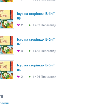
Iсус на сторiнках Біблії
08
2
1 432
Перегляди
Iсус на сторiнках Біблії
07
3
1 455
Перегляди
Iсус на сторiнках Біблії
06
2
1 426
Перегляди
ІЇ
ологія