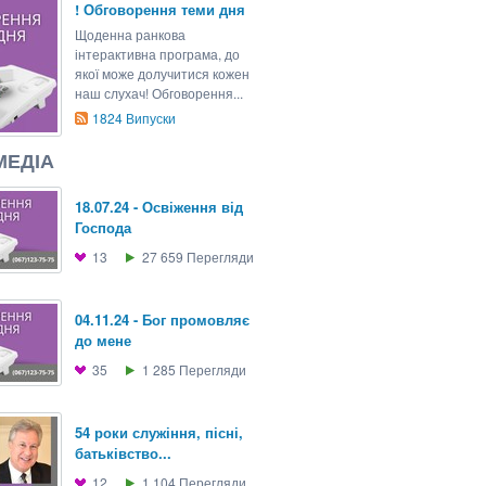
! Обговорення теми дня
Щоденна ранкова
інтерактивна програма, до
якої може долучитися кожен
наш слухач! Обговорення...
1824
Випуски
МЕДІА
18.07.24 - Освіження від
Господа
13
27 659
Перегляди
04.11.24 - Бог промовляє
до мене
35
1 285
Перегляди
54 роки служіння, пісні,
батьківство...
12
1 104
Перегляди