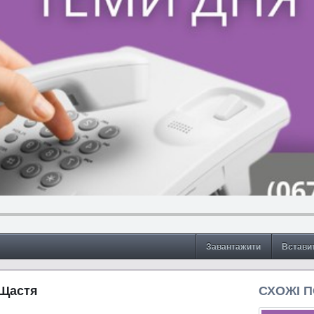
Завантажити
Встави
 Щастя
СХОЖІ 