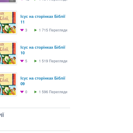
Iсус на сторiнках Біблії
11
3
1 715
Перегляди
Iсус на сторiнках Біблії
10
5
1 519
Перегляди
Iсус на сторiнках Біблії
09
0
1 596
Перегляди
ІЇ